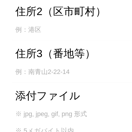
住所2（区市町村）
例：港区
住所3（番地等）
例：南青山2-22-14
添付ファイル
※ jpg, jpeg, gif, png 形式
※ 5メガバイト以内